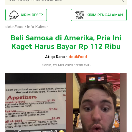
KIRIM RESEP
KIRIM PENGALAMAN
detikFood
Info Kuliner
Beli Samosa di Amerika, Pria Ini
Kaget Harus Bayar Rp 112 Ribu
Atiqa Rana -
detikFood
Senin, 29 Mei 2023 19:00 WIB