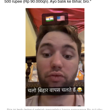
500 rupee (Rp 90.000qn). Ayo balik ke Bihar, bro."
Pria ini tentu terkejut setelah mengetahui harga samosanya Rp 112 ribu.