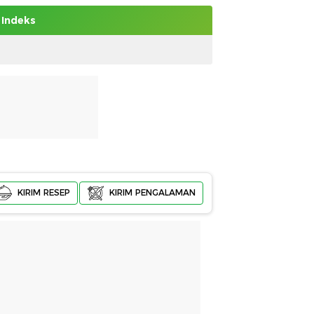
Indeks
KIRIM RESEP
KIRIM PENGALAMAN