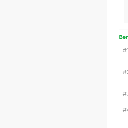
Ber
#
#
#
#