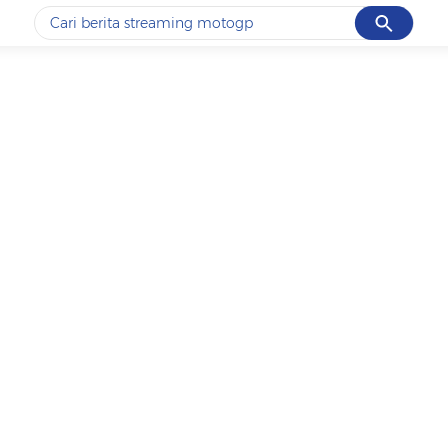
Cancel
Yang sedang ramai dicari
#1
ketik
#2
bromo
#3
streaming motogp
#4
prabowo
#5
data live draw sgp
Promoted
Terakhir yang dicari
Loading...