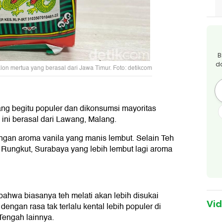
B
d
on mertua yang berasal dari Jawa Timur. Foto: detikcom
ang begitu populer dan dikonsumsi mayoritas
ini berasal dari Lawang, Malang.
engan aroma vanila yang manis lembut. Selain Teh
 Rungkut, Surabaya yang lebih lembut lagi aroma
bahwa biasanya teh melati akan lebih disukai
Vi
ngan rasa tak terlalu kental lebih populer di
Tengah lainnya.