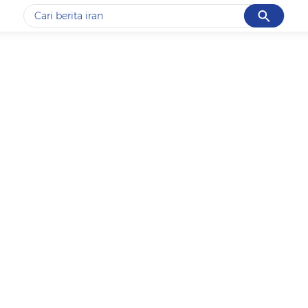
Cancel
Yang sedang ramai dicari
#1
data live draw sgp
#2
piala presiden 2026
#3
prabowo
#4
iran
#5
gempa hari ini
Promoted
Terakhir yang dicari
Loading...