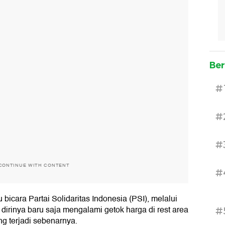
Ber
#
#
#
CONTINUE WITH CONTENT
#
 bicara Partai Solidaritas Indonesia (PSI), melalui
irinya baru saja mengalami getok harga di rest area
#
ng terjadi sebenarnya.