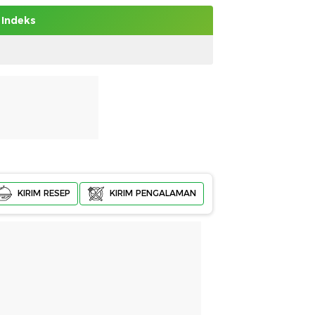
Indeks
KIRIM RESEP
KIRIM PENGALAMAN