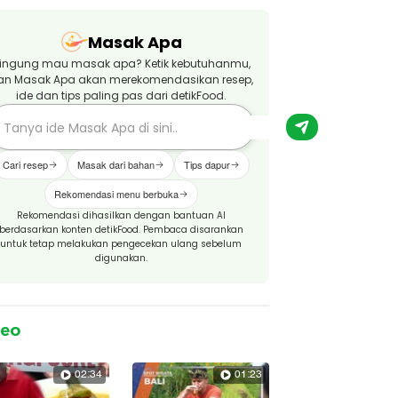
Masak Apa
ingung mau masak apa? Ketik kebutuhanmu,
an Masak Apa akan merekomendasikan resep,
ide dan tips paling pas dari detikFood.
Cari resep
Masak dari bahan
Tips dapur
Rekomendasi menu berbuka
Rekomendasi dihasilkan dengan bantuan AI
berdasarkan konten detikFood. Pembaca disarankan
untuk tetap melakukan pengecekan ulang sebelum
digunakan.
deo
02:34
01:23