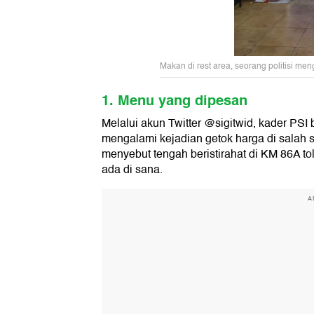
Makan di rest area, seorang politisi men
1. Menu yang dipesan
Melalui akun Twitter @sigitwid, kader PSI
mengalami kejadian getok harga di salah sa
menyebut tengah beristirahat di KM 86A 
ada di sana.
A