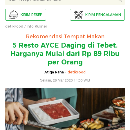
KIRIM RESEP
KIRIM PENGALAMAN
detikFood
Info Kuliner
Rekomendasi Tempat Makan
5 Resto AYCE Daging di Tebet,
Harganya Mulai dari Rp 89 Ribu
per Orang
Atiqa Rana -
detikFood
Selasa, 28 Mar 2023 14:00 WIB