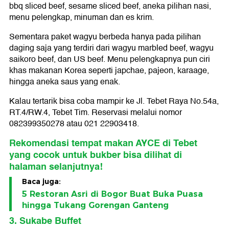
bbq sliced beef, sesame sliced beef, aneka pilihan nasi,
menu pelengkap, minuman dan es krim.
Sementara paket wagyu berbeda hanya pada pilihan
daging saja yang terdiri dari wagyu marbled beef, wagyu
saikoro beef, dan US beef. Menu pelengkapnya pun ciri
khas makanan Korea seperti japchae, pajeon, karaage,
hingga aneka saus yang enak.
Kalau tertarik bisa coba mampir ke Jl. Tebet Raya No.54a,
RT.4/RW.4, Tebet Tim. Reservasi melalui nomor
082399350278 atau 021 22903418.
Rekomendasi tempat makan AYCE di Tebet
yang cocok untuk bukber bisa dilihat di
halaman selanjutnya!
Baca juga:
5 Restoran Asri di Bogor Buat Buka Puasa
hingga Tukang Gorengan Ganteng
3. Sukabe Buffet