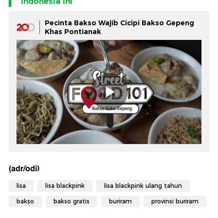
Indonesia Ini
Pecinta Bakso Wajib Cicipi Bakso Gepeng
Khas Pontianak
(adr/odi)
lisa
lisa blackpink
lisa blackpink ulang tahun
bakso
bakso gratis
buriram
provinsi buriram