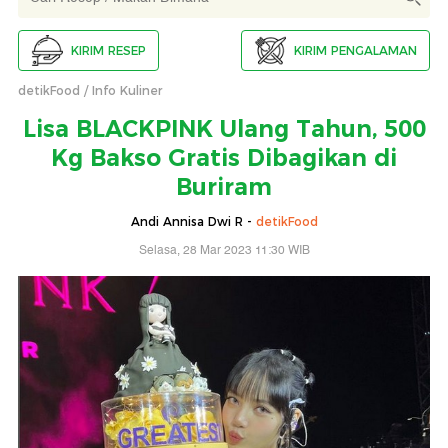
KIRIM RESEP
KIRIM PENGALAMAN
detikFood
Info Kuliner
Lisa BLACKPINK Ulang Tahun, 500
Kg Bakso Gratis Dibagikan di
Buriram
Andi Annisa Dwi R -
detikFood
Selasa, 28 Mar 2023 11:30 WIB