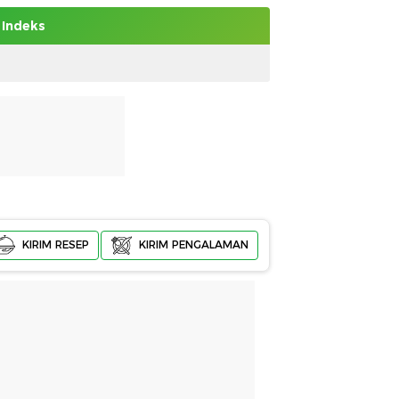
Indeks
KIRIM RESEP
KIRIM PENGALAMAN