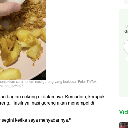
B
d
enunjukkan cara makan nasi goreng yang berbeda. Foto: TikTok
chloe_lewis97
gan bagian cekung di dalamnya. Kemudian, kerupuk
goreng. Hasilnya, nasi goreng akan menempel di
Vi
r segini ketika saya menyadarinya."