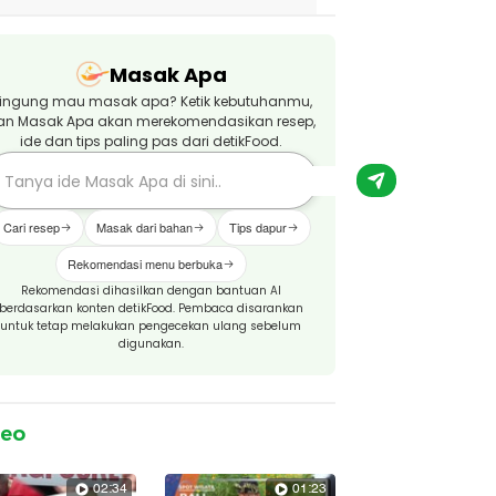
Masak Apa
ingung mau masak apa? Ketik kebutuhanmu,
an Masak Apa akan merekomendasikan resep,
ide dan tips paling pas dari detikFood.
Cari resep
Masak dari bahan
Tips dapur
Rekomendasi menu berbuka
Rekomendasi dihasilkan dengan bantuan AI
berdasarkan konten detikFood. Pembaca disarankan
untuk tetap melakukan pengecekan ulang sebelum
digunakan.
deo
02:34
01:23