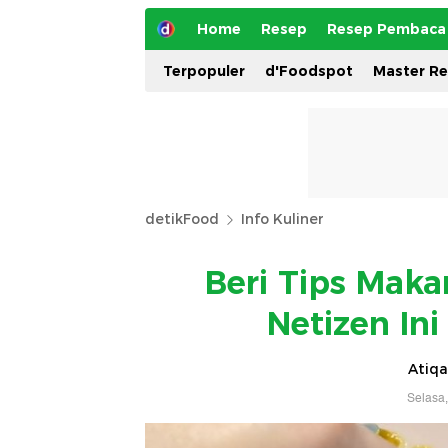
Home
Resep
Resep Pembaca
Terpopuler
d'Foodspot
Master R
detikFood
Info Kuliner
Beri Tips Maka
Netizen In
Atiqa
Selasa,