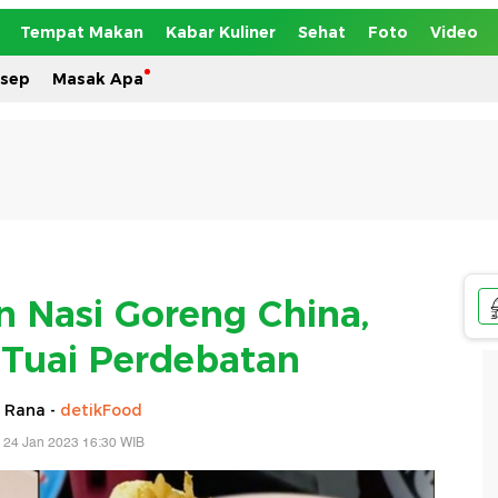
Tempat Makan
Kabar Kuliner
Sehat
Foto
Video
esep
Masak Apa
n Nasi Goreng China,
i Tuai Perdebatan
 Rana -
detikFood
 24 Jan 2023 16:30 WIB