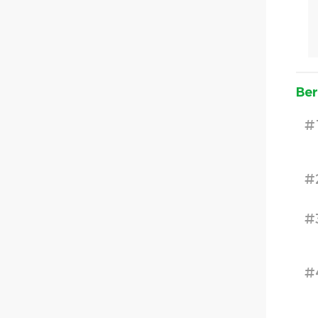
Ber
#
#
#
#