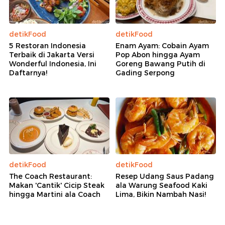
detikFood
detikFood
5 Restoran Indonesia
Enam Ayam: Cobain Ayam
Terbaik di Jakarta Versi
Pop Abon hingga Ayam
Wonderful Indonesia, Ini
Goreng Bawang Putih di
Daftarnya!
Gading Serpong
detikFood
detikFood
The Coach Restaurant:
Resep Udang Saus Padang
Makan 'Cantik' Cicip Steak
ala Warung Seafood Kaki
hingga Martini ala Coach
Lima, Bikin Nambah Nasi!