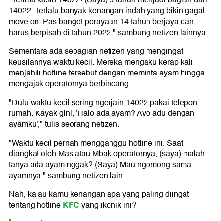
"Terima kasih 14022! (Saya) 5 tahun menjadi bagian dari
14022. Terlalu banyak kenangan indah yang bikin gagal
move on. Pas banget perayaan 14 tahun berjaya dan
harus berpisah di tahun 2022," sambung netizen lainnya.
Sementara ada sebagian netizen yang mengingat
keusilannya waktu kecil. Mereka mengaku kerap kali
menjahili hotline tersebut dengan meminta ayam hingga
mengajak operatornya berbincang.
"Dulu waktu kecil sering ngerjain 14022 pakai telepon
rumah. Kayak gini, 'Halo ada ayam? Ayo adu dengan
ayamku'," tulis seorang netizen.
"Waktu kecil pernah mengganggu hotline ini. Saat
diangkat oleh Mas atau Mbak operatornya, (saya) malah
tanya ada ayam nggak? (Saya) Mau ngomong sama
ayamnya," sambung netizen lain.
Nah, kalau kamu kenangan apa yang paling diingat
KFC
tentang hotline
yang ikonik ini?