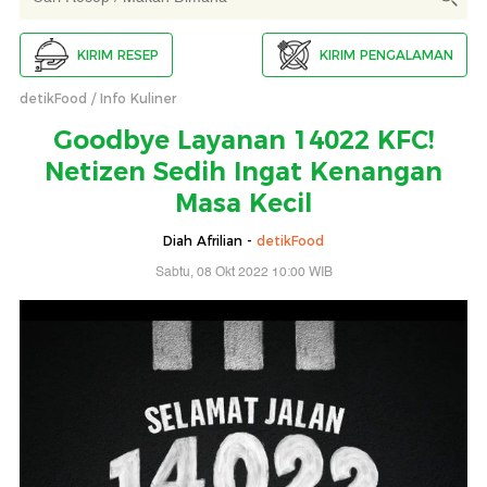
KIRIM RESEP
KIRIM PENGALAMAN
detikFood
Info Kuliner
Goodbye Layanan 14022 KFC!
Netizen Sedih Ingat Kenangan
Masa Kecil
Diah Afrilian -
detikFood
Sabtu, 08 Okt 2022 10:00 WIB