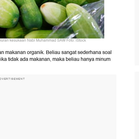
ayuran kesukaan Nabi Muhammad SAW Foto: iStock
akanan organik. Beliau sangat sederhana soal
Jika tidak ada makanan, maka beliau hanya minum
DVERTISEMENT