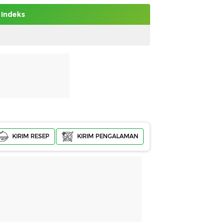
Indeks
KIRIM RESEP
KIRIM PENGALAMAN