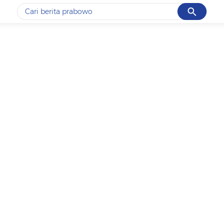
Cancel
Yang sedang ramai dicari
#1
gempa hari ini
#2
gempa
#3
prabowo
#4
iran
#5
demo
Promoted
Terakhir yang dicari
Loading...