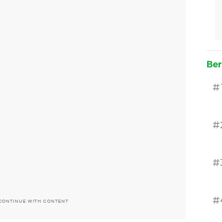
Ber
#
#
#
#
CONTINUE WITH CONTENT