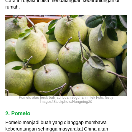
Cara ini diyakini bisa mendatangkan keberuntungan di
rumah.
Pomelo atau jeruk bali jadi buah suguhan imlek Foto: Getty
Images/iStockphoto/Nungning20
2. Pomelo
Pomelo menjadi buah yang dianggap membawa
keberuntungan sehingga masyarakat China akan