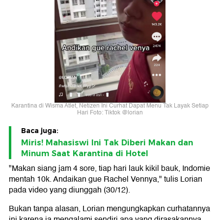
Karantina di Wisma Atlet, Netizen Ini Curhat Dapat Menu Tak Layak Setiap
Hari Foto: Tiktok @lorian
Baca juga:
Miris! Mahasiswi Ini Tak Diberi Makan dan
Minum Saat Karantina di Hotel
"Makan siang jam 4 sore, tiap hari lauk kikil bauk, Indomie
mentah 10k. Andaikan gue Rachel Vennya," tulis Lorian
pada video yang diunggah (30/12).
Bukan tanpa alasan, Lorian mengungkapkan curhatannya
ini karena ia mengalami sendiri apa yang dirasakannya