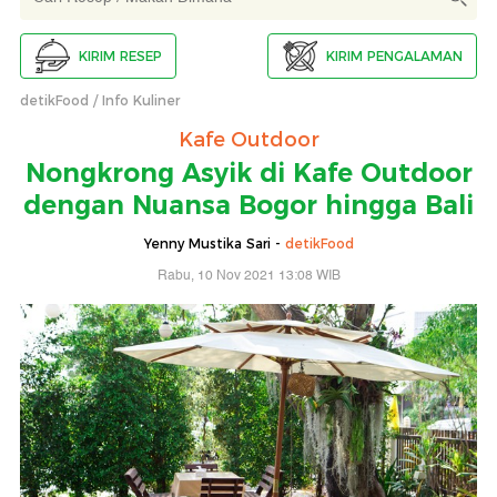
KIRIM RESEP
KIRIM PENGALAMAN
detikFood
Info Kuliner
Kafe Outdoor
Nongkrong Asyik di Kafe Outdoor
dengan Nuansa Bogor hingga Bali
Yenny Mustika Sari -
detikFood
Rabu, 10 Nov 2021 13:08 WIB