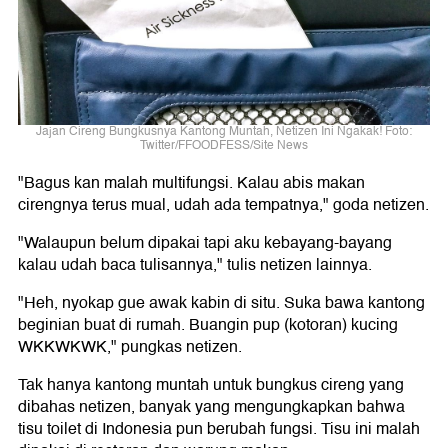
Jajan Cireng Bungkusnya Kantong Muntah, Netizen Ini Ngakak! Foto:
Twitter/FFOODFESS/Site News
"Bagus kan malah multifungsi. Kalau abis makan
cirengnya terus mual, udah ada tempatnya," goda netizen.
"Walaupun belum dipakai tapi aku kebayang-bayang
kalau udah baca tulisannya," tulis netizen lainnya.
"Heh, nyokap gue awak kabin di situ. Suka bawa kantong
beginian buat di rumah. Buangin pup (kotoran) kucing
WKKWKWK," pungkas netizen.
Tak hanya kantong muntah untuk bungkus cireng yang
dibahas netizen, banyak yang mengungkapkan bahwa
tisu toilet di Indonesia pun berubah fungsi. Tisu ini malah