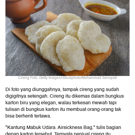
Cireng Foto: Getty Images/iStockphoto/Muhammad Senopati
Di foto yang diunggahnya, tampak cireng yang sudah
digigitnya setengah. Cireng itu dikemas dalam bungkus
karton biru yang elegan, walau terkesan mewah tapi
tulisan di bungkus karton itu membuat orang-orang tak
bisa berhenti tertawa.
"Kantung Mabuk Udara. Airsickness Bag," tulis bagian
depan karton tersebut. Ternyata penjual cireng itu