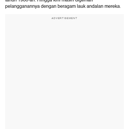
tahun 1960-an. Hingga kini masih digemari
pelangganannya dengan beragam lauk andalan mereka.
ADVERTISEMENT