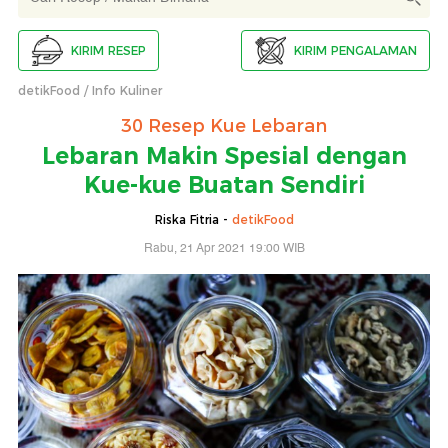
KIRIM RESEP
KIRIM PENGALAMAN
detikFood
Info Kuliner
30 Resep Kue Lebaran
Lebaran Makin Spesial dengan
Kue-kue Buatan Sendiri
Riska Fitria -
detikFood
Rabu, 21 Apr 2021 19:00 WIB