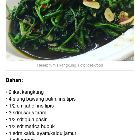
Resep tumis kangkung. Foto: detikfood
Bahan:
• 2 ikat kangkung
• 4 siung bawang putih, iris tipis
• 1/2 cm jahe, iris tipis
• 3 sdm saus tiram
• 1/2 sdt gula pasir
• 1/2 sdt merica bubuk
• 1 sdm kaldu ayam/kaldu jamur