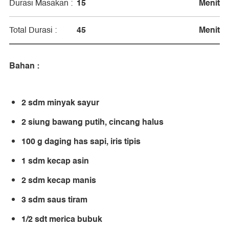
15
Menit
Durasi Masakan :
45
Menit
Total Durasi :
Bahan :
2 sdm minyak sayur
2 siung bawang putih, cincang halus
100 g daging has sapi, iris tipis
1 sdm kecap asin
2 sdm kecap manis
3 sdm saus tiram
1/2 sdt merica bubuk