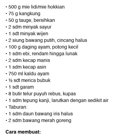
• 500 g mie lidi/mie hokkian
• 75 g kangkung
• 50 g tauge, bersihkan
• 2 sdm minyak sayur
• 1 sdt minyak wijen
• 2 siung bawang putih, cincang halus
• 100 g daging ayam, potong kecil
• 1 sdm ebi, rendam hingga lunak
• 2 sdm kecap manis
• 1 sdm kecap asin
• 750 ml kaldu ayam
• ½ sdt merica bubuk
• 1 sdt garam
• 8 butir telur puyuh rebus, kupas
• 1 sdm tepung kanji, larutkan dengan sedikit air
• Taburan:
• 1 sdm daun bawang iris halus
• 2 sdm bawang merah goreng
Cara membuat: