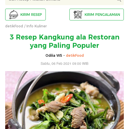
KIRIM RESEP
KIRIM PENGALAMAN
detikFood
Info Kuliner
3 Resep Kangkung ala Restoran
yang Paling Populer
Odilia WS -
detikFood
Sabtu, 06 Feb 2021 09:00 WIB