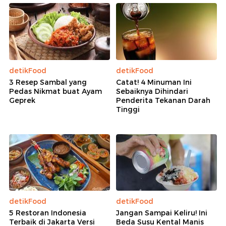
detikFood
detikFood
3 Resep Sambal yang
Catat! 4 Minuman Ini
Pedas Nikmat buat Ayam
Sebaiknya Dihindari
Geprek
Penderita Tekanan Darah
Tinggi
detikFood
detikFood
5 Restoran Indonesia
Jangan Sampai Keliru! Ini
Terbaik di Jakarta Versi
Beda Susu Kental Manis