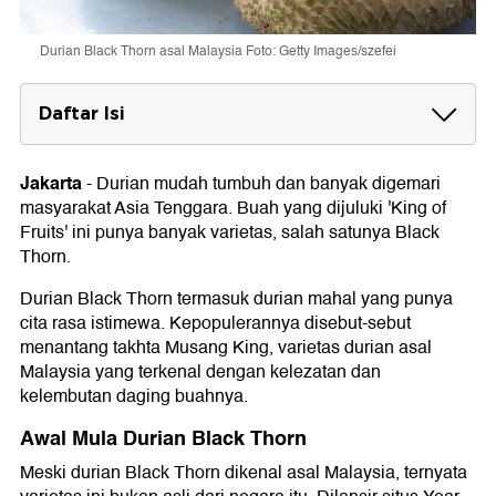
Durian Black Thorn asal Malaysia Foto: Getty Images/szefei
Daftar Isi
Awal Mula Durian Black Thorn
Jakarta
-
Durian mudah tumbuh dan banyak digemari
Rasa Durian Black Thorn
masyarakat Asia Tenggara. Buah yang dijuluki 'King of
Bentuk Durian Black Thorn
Fruits' ini punya banyak varietas, salah satunya Black
Thorn.
Harga Durian Black Thorn di Indonesia
Durian Black Thorn termasuk durian mahal yang punya
cita rasa istimewa. Kepopulerannya disebut-sebut
menantang takhta Musang King, varietas durian asal
Malaysia yang terkenal dengan kelezatan dan
kelembutan daging buahnya.
Awal Mula Durian Black Thorn
Meski durian Black Thorn dikenal asal Malaysia, ternyata