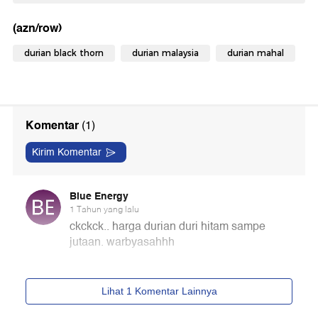
(azn/row)
durian black thorn
durian malaysia
durian mahal