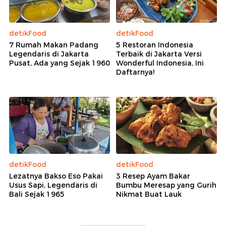
detikFood
detikFood
7 Rumah Makan Padang
5 Restoran Indonesia
Legendaris di Jakarta
Terbaik di Jakarta Versi
Pusat, Ada yang Sejak 1960
Wonderful Indonesia, Ini
Daftarnya!
detikFood
detikFood
Lezatnya Bakso Eso Pakai
3 Resep Ayam Bakar
Usus Sapi, Legendaris di
Bumbu Meresap yang Gurih
Bali Sejak 1965
Nikmat Buat Lauk