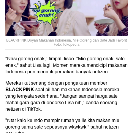
BLACKPINK Doyan Makanan Indonesia, Mie Goreng dan Sate Jadi Favorit
Foto: Tokopedia
"Nasi goreng enak," timpal Jisoo. "Mie goreng enak, sate
enak," sahut Lisa lagi. Momen mereka mencicipi makanan
Indonesia pun menarik perhatian banyak netizen.
Mereka ikut senang dengan pengakuan member
BLACKPINK
soal pilihan makanan Indonesia mereka
yang ternyata sederhana. "Jangan sampai harga sate
mahal gara-gara di-endorse Lisa nih," canda seorang
netizen di TikTok.
"Ntar kalo ke Indo mampir rumah ya lis kita makan mie
goreng sama sate sepuasnya wkwkwk," sahut netizen