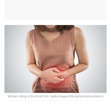
Woman sitting in the toilet Foto: Getty Images/iStockphoto/bymuratdeniz