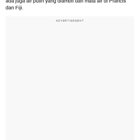
ada juga air putih yang diambil dari mata air di Prancis
dan Fiji.
ADVERTISEMENT