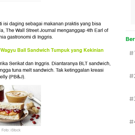
i isi daging sebagai makanan praktis yang bisa
ula, The Wall Street Journal menganggap 4th Earl of
ia gastronomi di Inggris.
Ber
 Wagyu Ball Sandwich Tumpuk yang Kekinian
#
rika Serikat dan Inggris. Diantaranya BLT sandwich,
ingga tuna melt sandwich. Tak ketinggalan kreasi
#
elly (PB&J).
#
#
Foto: iStock