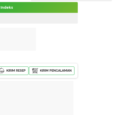
Indeks
KIRIM RESEP
KIRIM PENGALAMAN