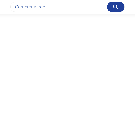
Cancel
Yang sedang ramai dicari
#1
data live draw sgp
#2
kebakaran
#3
prabowo
#4
iran
#5
gempa hari ini
Promoted
Terakhir yang dicari
Loading...