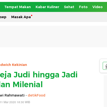
Tempat Makan
Kabar Kuliner
Sehat
Foto
Video
esep
Masak Apa
dwich Kekinian
eja Judi hingga Jadi
an Milenial
Dwi Rahmawati -
detikFood
11 Mar 2020 18:30 WIB