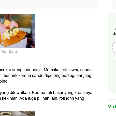
B
d
Foto: iStock
sukai orang Indonesia. Memakai roti tawar, sando
in menarik karena sando dipotong persegi panjang
ping.
yang dilewatkan. Berupa roti bakar yang kreasinya
kekinian. Ada juga pilihan lain, roti john yang
Vi