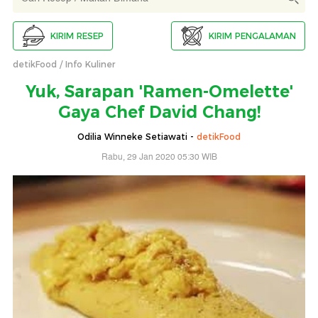
KIRIM RESEP
KIRIM PENGALAMAN
detikFood
Info Kuliner
Yuk, Sarapan 'Ramen-Omelette'
Gaya Chef David Chang!
Odilia Winneke Setiawati -
detikFood
Rabu, 29 Jan 2020 05:30 WIB