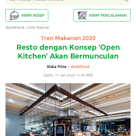
KIRIM RESEP
KIRIM PENGALAMAN
detikFood
Info Kuliner
Tren Makanan 2020
Resto dengan Konsep 'Open
Kitchen' Akan Bermunculan
Riska Fitria -
detikFood
Sabtu, 11 Jan 2020 11:00 WIB