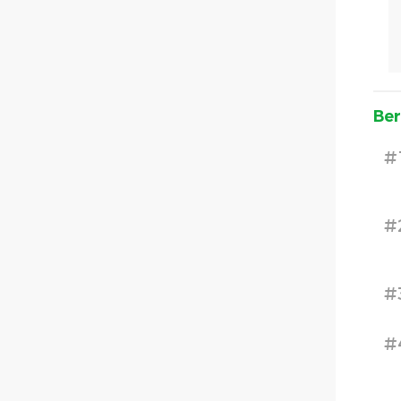
Ber
#
#
#
#