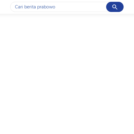
Cancel
Yang sedang ramai dicari
#1
ketik
#2
bromo
#3
streaming motogp
#4
prabowo
#5
data live draw sgp
Promoted
Terakhir yang dicari
Loading...