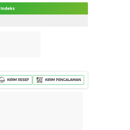
Indeks
KIRIM RESEP
KIRIM PENGALAMAN