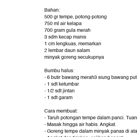
Bahan:
500 gr tempe, potong-potong
750 ml air kelapa
700 gram gula merah
3 sdm kecap manis
1 cm lengkuas, memarkan
2 lembar daun salam
minyak goreng secukupnya
Bumbu halus:
- 6 butir bawang merah3 siung bawang put
- 1 sdt ketumbar
- 1/2 sdt jintan
- 1 sdt garam
Cara membuat:
- Taruh potongan tempe dalam panci. Tuan
- Masak hingga air habis. Angkat.
- Goreng tempe dalam minyak panas di ata