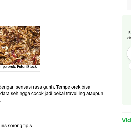
B
d
mpe orek. Foto: iStock
 dengan sensasi rasa gurih. Tempe orek bisa
ara sehingga cocok jadi bekal travelling ataupun
:
Vi
ris serong tipis