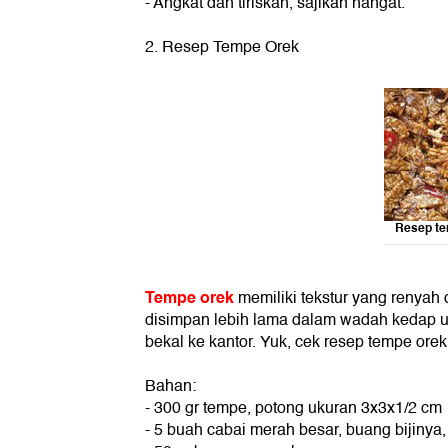
- Angkat dan tiriskan, sajikan hangat.
2. Resep Tempe Orek
Resep te
Tempe orek
memiliki tekstur yang renyah
disimpan lebih lama dalam wadah kedap ud
bekal ke kantor. Yuk, cek resep tempe orek
Bahan:
- 300 gr tempe, potong ukuran 3x3x1/2 cm
- 5 buah cabai merah besar, buang bijinya, i