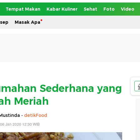
Tempat Makan
Kabar Kuliner
Sehat
Foto
Video
esep
Masak Apa
umahan Sederhana yang
ah Meriah
Mustinda -
detikFood
 06 Jan 2020 12:30 WIB