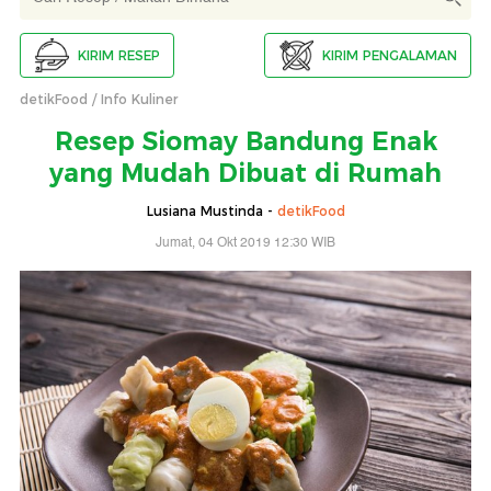
KIRIM RESEP
KIRIM PENGALAMAN
detikFood
Info Kuliner
Resep Siomay Bandung Enak
yang Mudah Dibuat di Rumah
Lusiana Mustinda -
detikFood
Jumat, 04 Okt 2019 12:30 WIB