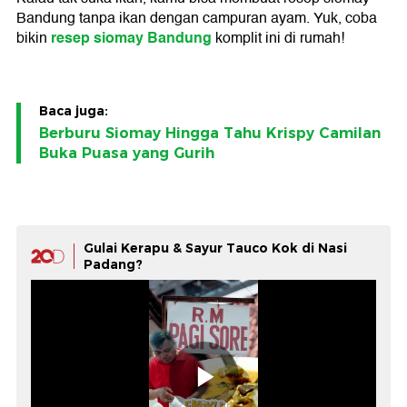
Bandung tanpa ikan dengan campuran ayam. Yuk, coba
resep siomay Bandung
bikin
komplit ini di rumah!
Baca juga:
Berburu Siomay Hingga Tahu Krispy Camilan
Buka Puasa yang Gurih
Gulai Kerapu & Sayur Tauco Kok di Nasi
Padang?