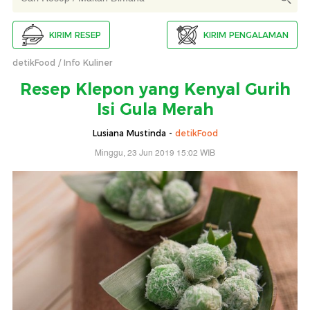
KIRIM RESEP
KIRIM PENGALAMAN
detikFood
Info Kuliner
Resep Klepon yang Kenyal Gurih
Isi Gula Merah
Lusiana Mustinda -
detikFood
Minggu, 23 Jun 2019 15:02 WIB