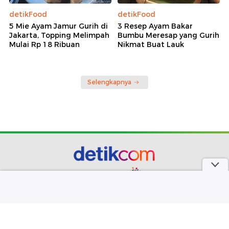
detikFood
detikFood
5 Mie Ayam Jamur Gurih di
3 Resep Ayam Bakar
Jakarta, Topping Melimpah
Bumbu Meresap yang Gurih
Mulai Rp 18 Ribuan
Nikmat Buat Lauk
Selengkapnya
part of
Redaksi
Pedoman Media Siber
Karir
Kotak Pos
Info Iklan
Privacy Policy
Disclaimer