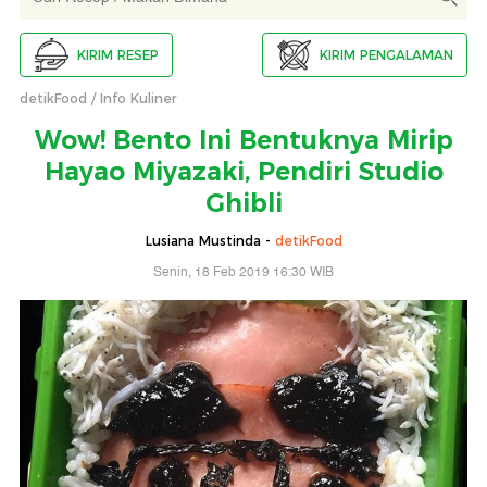
KIRIM RESEP
KIRIM PENGALAMAN
detikFood
Info Kuliner
Wow! Bento Ini Bentuknya Mirip
Hayao Miyazaki, Pendiri Studio
Ghibli
Lusiana Mustinda -
detikFood
Senin, 18 Feb 2019 16:30 WIB