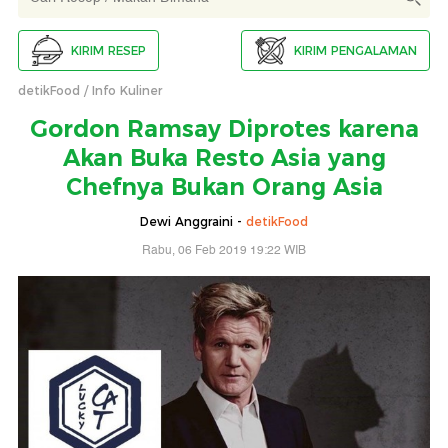
KIRIM RESEP
KIRIM PENGALAMAN
detikFood
Info Kuliner
Gordon Ramsay Diprotes karena
Akan Buka Resto Asia yang
Chefnya Bukan Orang Asia
Dewi Anggraini -
detikFood
Rabu, 06 Feb 2019 19:22 WIB