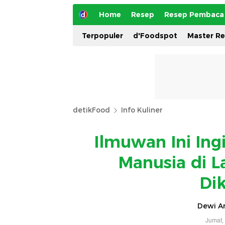
Home
Resep
Resep Pembaca
Terpopuler
d'Foodspot
Master R
detikFood
Info Kuliner
Ilmuwan Ini Ing
Manusia di L
Di
Dewi An
Jumat,