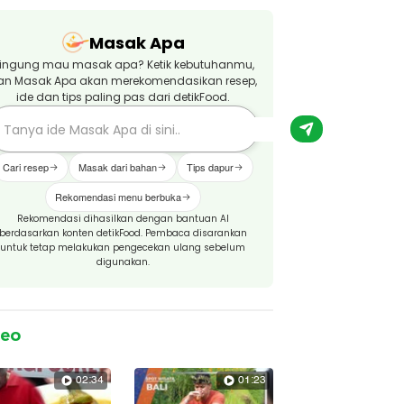
Masak Apa
ingung mau masak apa? Ketik kebutuhanmu,
an Masak Apa akan merekomendasikan resep,
ide dan tips paling pas dari detikFood.
Cari resep
Masak dari bahan
Tips dapur
Rekomendasi menu berbuka
Rekomendasi dihasilkan dengan bantuan AI
berdasarkan konten detikFood. Pembaca disarankan
untuk tetap melakukan pengecekan ulang sebelum
digunakan.
deo
02:34
01:23