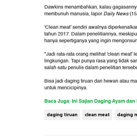
Dawkins menambahkan, kalau gagasannya
membunuh manusia, lapor
Daily News
(15
'Clean meat' sendiri awalnya diperkenalkan
tahun 2017. Dalam penelitiannya, meskipun
hanya sepertiganya yang ingin mengonsums
"Jadi rata-rata orang melihat 'clean meat' 
lingkungan. Tapi punya rasa yang tidak sama
salah satu penulis dalam penelitian tersebu
Bisa jadi daging tiruan dari hewan atau 
untuk mencicipinya.
Baca Juga: Ini Sajian Daging Ayam dan 
daging tiruan
clean meat
daging 