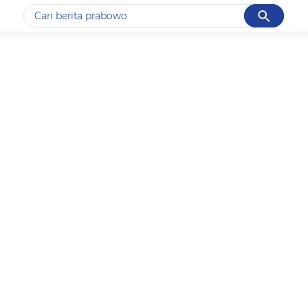
Cancel
Yang sedang ramai dicari
#1
data live draw sgp
#2
piala presiden 2026
#3
prabowo
#4
iran
#5
gempa hari ini
Promoted
Terakhir yang dicari
Loading...