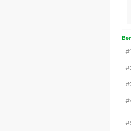
Ber
#
#
#
#
#