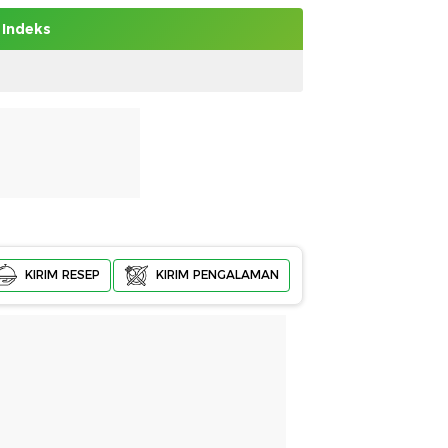
Indeks
KIRIM RESEP
KIRIM PENGALAMAN