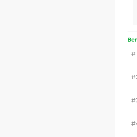
Ber
#
#
#
#