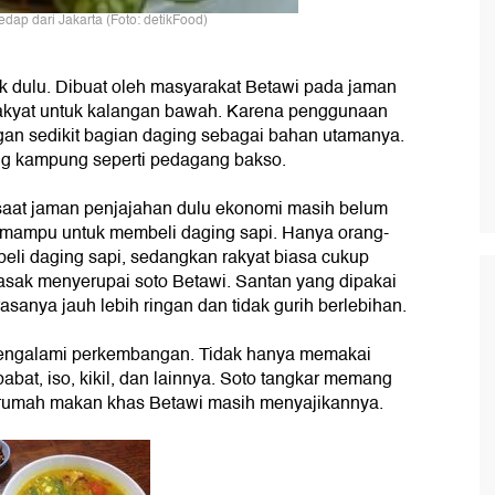
dap dari Jakarta (Foto: detikFood)
ak dulu. Dibuat oleh masyarakat Betawi pada jaman
rakyat untuk kalangan bawah. Karena penggunaan
engan sedikit bagian daging sebagai bahan utamanya.
ling kampung seperti pedagang bakso.
 saat jaman penjajahan dulu ekonomi masih belum
k mampu untuk membeli daging sapi. Hanya orang-
li daging sapi, sedangkan rakyat biasa cukup
sak menyerupai soto Betawi. Santan yang dipakai
rasanya jauh lebih ringan dan tidak gurih berlebihan.
 mengalami perkembangan. Tidak hanya memakai
babat, iso, kikil, dan lainnya. Soto tangkar memang
a rumah makan khas Betawi masih menyajikannya.