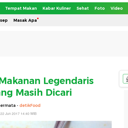
Tempat Makan
Kabar Kuliner
Sehat
Foto
Video
esep
Masak Apa
 Makanan Legendaris
ang Masih Dicari
Permata -
detikFood
 22 Jun 2017 14:40 WIB