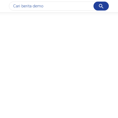
Cancel
Yang sedang ramai dicari
#1
piala presiden 2026
#2
prabowo
#3
gempa hari ini
#4
demo
#5
iran
Promoted
Terakhir yang dicari
Loading...