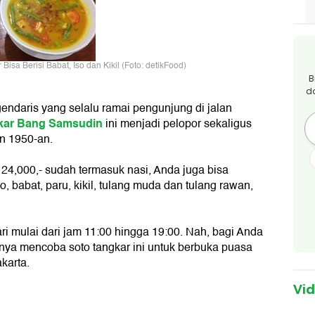
isa Berisi Babat, Iso dan Kikil (Foto: detikFood)
B
d
endaris yang selalu ramai pengunjung di jalan
kar Bang Samsudin
ini menjadi pelopor sekaligus
un 1950-an.
24,000,- sudah termasuk nasi, Anda juga bisa
so, babat, paru, kikil, tulang muda dan tulang rawan,
ari mulai dari jam 11:00 hingga 19:00. Nah, bagi Anda
nya mencoba soto tangkar ini untuk berbuka puasa
karta.
Vi