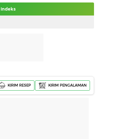
Indeks
KIRIM RESEP
KIRIM PENGALAMAN