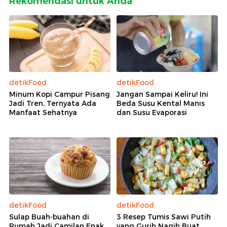
Rekomendasi untuk Anda
detikFood
detikFood
Minum Kopi Campur Pisang
Jangan Sampai Keliru! Ini
Jadi Tren, Ternyata Ada
Beda Susu Kental Manis
Manfaat Sehatnya
dan Susu Evaporasi
detikFood
detikFood
Sulap Buah-buahan di
3 Resep Tumis Sawi Putih
Rumah Jadi Camilan Enak
yang Gurih Nagih Buat