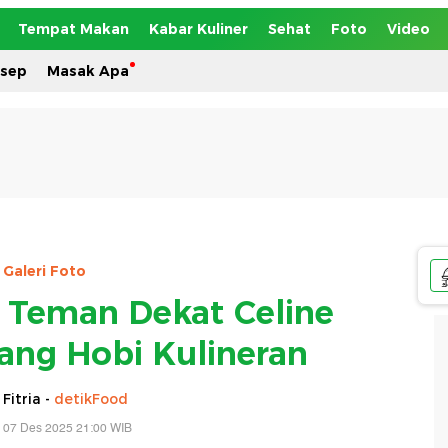
Tempat Makan
Kabar Kuliner
Sehat
Foto
Video
esep
Masak Apa
Galeri Foto
, Teman Dekat Celine
yang Hobi Kulineran
 Fitria -
detikFood
 07 Des 2025 21:00 WIB