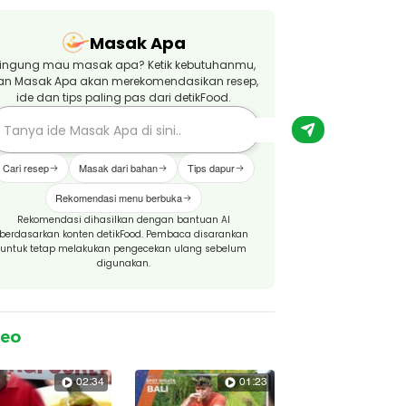
Masak Apa
ingung mau masak apa? Ketik kebutuhanmu,
an Masak Apa akan merekomendasikan resep,
ide dan tips paling pas dari detikFood.
Cari resep
Masak dari bahan
Tips dapur
Rekomendasi menu berbuka
Rekomendasi dihasilkan dengan bantuan AI
berdasarkan konten detikFood. Pembaca disarankan
untuk tetap melakukan pengecekan ulang sebelum
digunakan.
deo
02:34
01:23