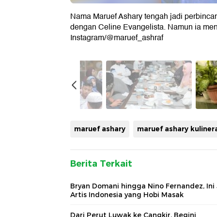
Nama Maruef Ashary tengah jadi perbinca
dengan Celine Evangelista. Namun ia men
Instagram/@maruef_ashraf
maruef ashary
maruef ashary kuliner
Berita Terkait
Bryan Domani hingga Nino Fernandez, Ini
Artis Indonesia yang Hobi Masak
Dari Perut Luwak ke Cangkir, Begini