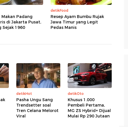
detikFood
 Makan Padang
Resep Ayam Bumbu Rujak
is di Jakarta Pusat,
Jawa Timur yang Legit
g Sejak 1960
Pedas Manis
detikHot
detikOto
jak
Pasha Ungu Sang
Khusus 1.000
Trendsetter soal
Pembeli Pertama,
Tren Celana Melorot
MG ZS Hybrid+ Dijual
Viral
Mulai Rp 290 Jutaan