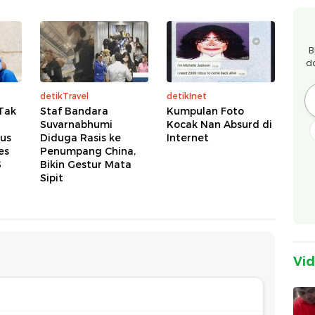
B
d
detikTravel
detikInet
Tak
Staf Bandara
Kumpulan Foto
Suvarnabhumi
Kocak Nan Absurd di
us
Diduga Rasis ke
Internet
es
Penumpang China,
S
Bikin Gestur Mata
Sipit
Vi