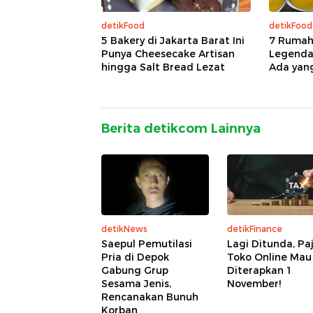
detikFood
detikFood
5 Bakery di Jakarta Barat Ini
7 Rumah
Punya Cheesecake Artisan
Legendar
hingga Salt Bread Lezat
Ada yan
Berita detikcom Lainnya
detikNews
detikFinance
Saepul Pemutilasi
Lagi Ditunda, Pa
Pria di Depok
Toko Online Mau
Gabung Grup
Diterapkan 1
Sesama Jenis,
November!
Rencanakan Bunuh
Korban