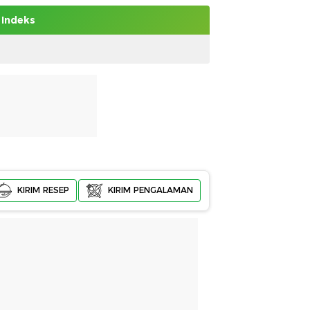
Indeks
KIRIM RESEP
KIRIM PENGALAMAN