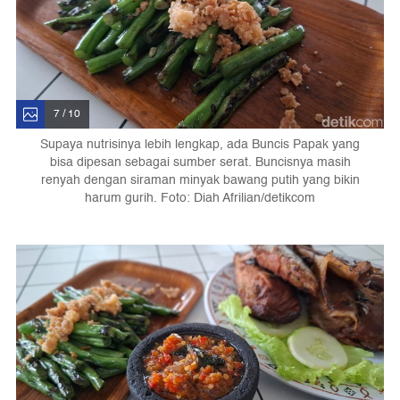
7 / 10
Supaya nutrisinya lebih lengkap, ada Buncis Papak yang
bisa dipesan sebagai sumber serat. Buncisnya masih
renyah dengan siraman minyak bawang putih yang bikin
harum gurih. Foto: Diah Afrilian/detikcom