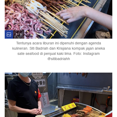
5 / 9
Tentunya acara liburan ini dipenuhi dengan agenda
kulineran. Siti Badriah dan Krisjiana kompak jajan aneka
sate seafood di penjual kaki lima. Foto: Instagram
@sitibadriahh