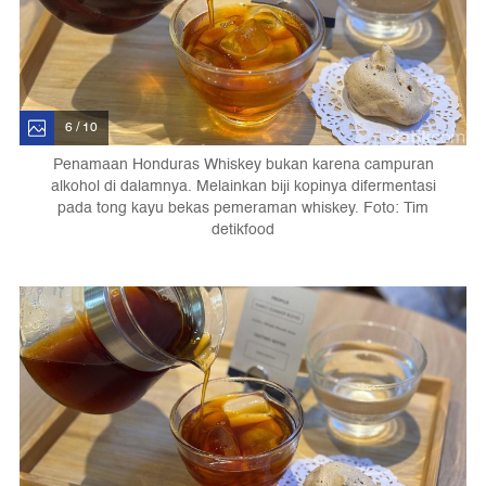
6 / 10
Penamaan Honduras Whiskey bukan karena campuran
alkohol di dalamnya. Melainkan biji kopinya difermentasi
pada tong kayu bekas pemeraman whiskey. Foto: Tim
detikfood