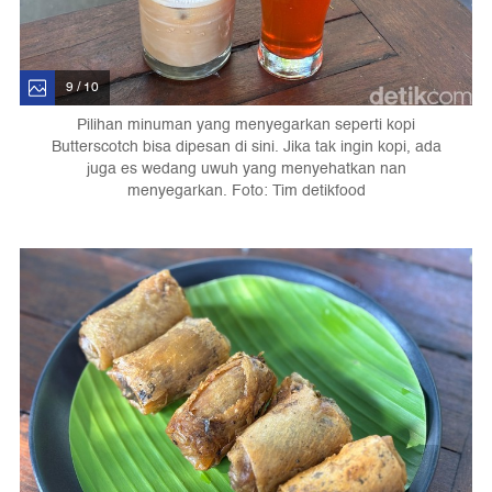
9 / 10
Pilihan minuman yang menyegarkan seperti kopi
Butterscotch bisa dipesan di sini. Jika tak ingin kopi, ada
juga es wedang uwuh yang menyehatkan nan
menyegarkan. Foto: Tim detikfood