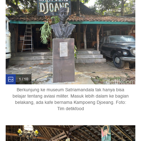
1 / 10
Berkunjung ke museum Satriamandala tak hanya bisa
belajar tentang aviasi militer. Masuk lebih dalam ke bagian
belakang, ada kafe bernama Kampoeng Djoeang. Foto:
Tim detikfood