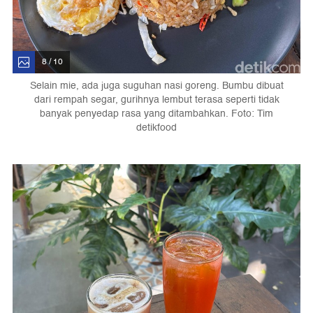
8 / 10
Selain mie, ada juga suguhan nasi goreng. Bumbu dibuat
dari rempah segar, gurihnya lembut terasa seperti tidak
banyak penyedap rasa yang ditambahkan. Foto: Tim
detikfood