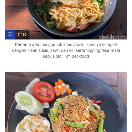
7 / 10
Pertama ada mie godhok khas Jawa. Isiannya komplet
dengan irisan sosis, sawi, dan kol serta topping telur mata
sapi. Foto: Tim detikfood