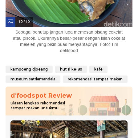
10 / 10
Sebagai penutup jangan lupa memesan pisang cokelat
atau piscok. Ukurannya besar-besar dengan isian cokelat
meleleh yang bikin puas menyantapnya. Foto: Tim
detikfood
kampoeng djoeang
hut ri ke-80
kafe
museum satriamandala
rekomendasi tempat makan
d’foodspot Review
Ulasan lengkap rekomendasi
tempat makan untukmu