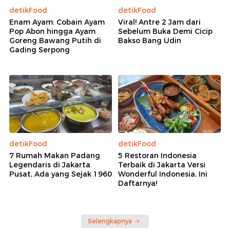
detikFood
detikFood
Enam Ayam: Cobain Ayam
Viral! Antre 2 Jam dari
Pop Abon hingga Ayam
Sebelum Buka Demi Cicip
Goreng Bawang Putih di
Bakso Bang Udin
Gading Serpong
detikFood
detikFood
7 Rumah Makan Padang
5 Restoran Indonesia
Legendaris di Jakarta
Terbaik di Jakarta Versi
Pusat, Ada yang Sejak 1960
Wonderful Indonesia, Ini
Daftarnya!
Selengkapnya