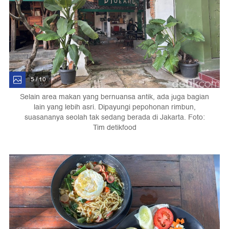
5 / 10
Selain area makan yang bernuansa antik, ada juga bagian
lain yang lebih asri. Dipayungi pepohonan rimbun,
suasananya seolah tak sedang berada di Jakarta. Foto:
Tim detikfood