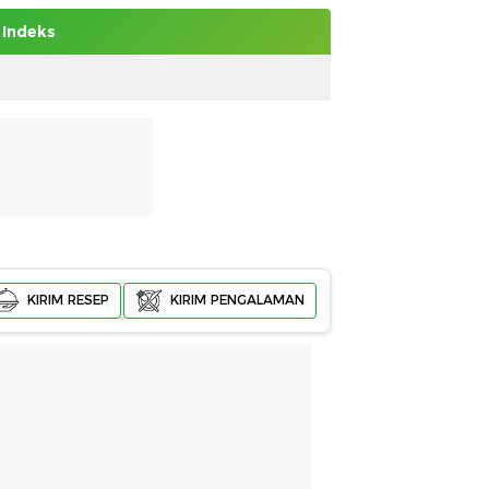
Indeks
KIRIM RESEP
KIRIM PENGALAMAN