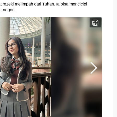
rezeki melimpah dari Tuhan. Ia bisa mencicipi
r negeri.