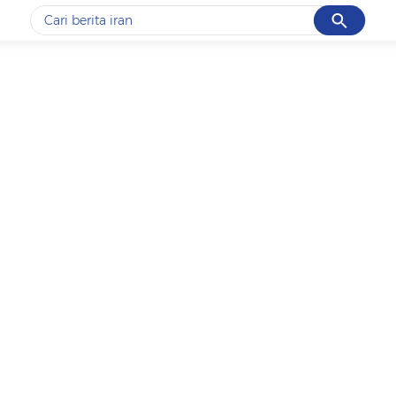
Cancel
Yang sedang ramai dicari
#1
gempa hari ini
#2
gempa
#3
prabowo
#4
iran
#5
demo
Promoted
Terakhir yang dicari
Loading...