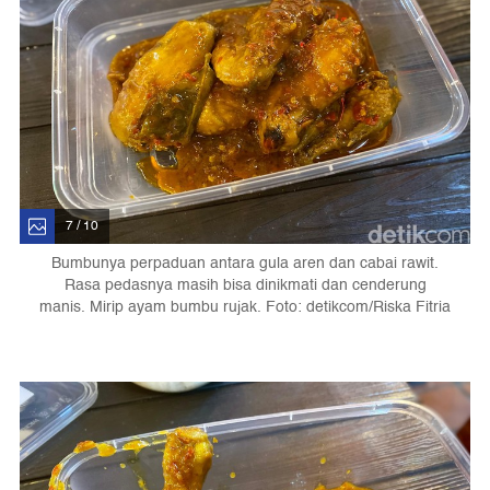
7 / 10
Bumbunya perpaduan antara gula aren dan cabai rawit.
Rasa pedasnya masih bisa dinikmati dan cenderung
manis. Mirip ayam bumbu rujak. Foto: detikcom/Riska Fitria