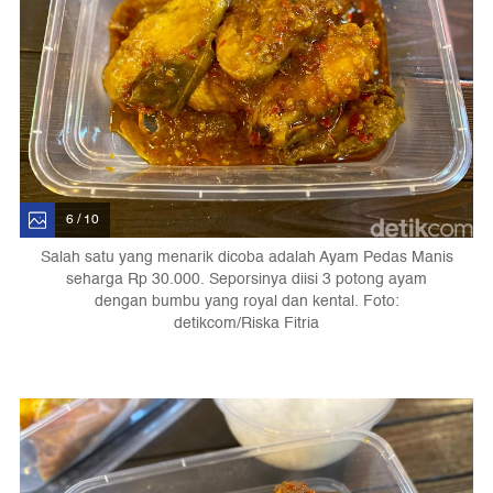
6 / 10
Salah satu yang menarik dicoba adalah Ayam Pedas Manis
seharga Rp 30.000. Seporsinya diisi 3 potong ayam
dengan bumbu yang royal dan kental. Foto:
detikcom/Riska Fitria