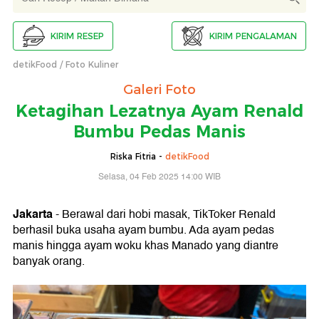
KIRIM RESEP
KIRIM PENGALAMAN
detikFood
Foto Kuliner
Galeri Foto
Ketagihan Lezatnya Ayam Renald
Bumbu Pedas Manis
Riska Fitria -
detikFood
Selasa, 04 Feb 2025 14:00 WIB
Jakarta
- Berawal dari hobi masak, TikToker Renald
berhasil buka usaha ayam bumbu. Ada ayam pedas
manis hingga ayam woku khas Manado yang diantre
banyak orang.