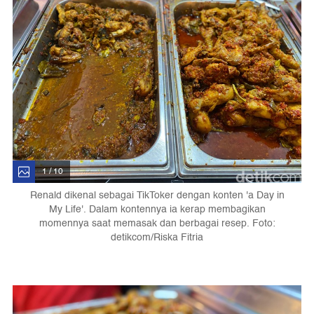
1 / 10
Renald dikenal sebagai TikToker dengan konten 'a Day in
My Life'. Dalam kontennya ia kerap membagikan
momennya saat memasak dan berbagai resep. Foto:
detikcom/Riska Fitria