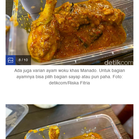
8 / 10
Ada juga varian ayam woku khas Manado. Untuk bagian
ayamnya bisa pilih bagian sayap atau pun paha. Foto:
detikcom/Riska Fitria