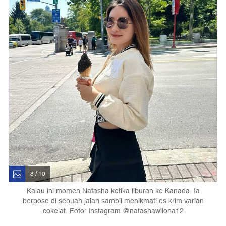
8 / 10
Kalau ini momen Natasha ketika liburan ke Kanada. Ia
berpose di sebuah jalan sambil menikmati es krim varian
cokelat. Foto: Instagram @natashawilona12