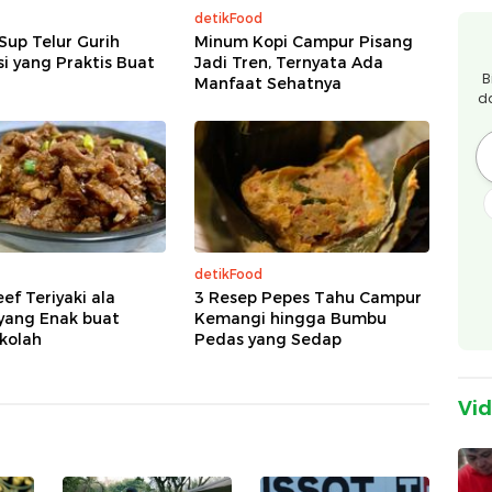
detikFood
Sup Telur Gurih
Minum Kopi Campur Pisang
si yang Praktis Buat
Jadi Tren, Ternyata Ada
B
Manfaat Sehatnya
d
detikFood
ef Teriyaki ala
3 Resep Pepes Tahu Campur
yang Enak buat
Kemangi hingga Bumbu
kolah
Pedas yang Sedap
Vi