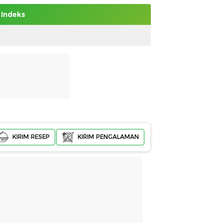
Indeks
KIRIM RESEP
KIRIM PENGALAMAN