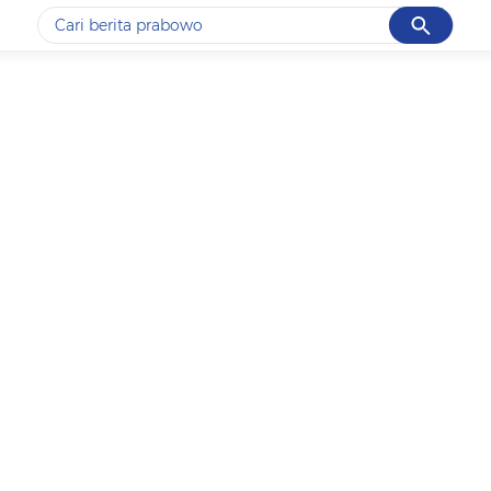
Cancel
Yang sedang ramai dicari
#1
data live draw sgp
#2
iran
#3
senjata
#4
prabowo
#5
gempa hari ini
Promoted
Terakhir yang dicari
Loading...