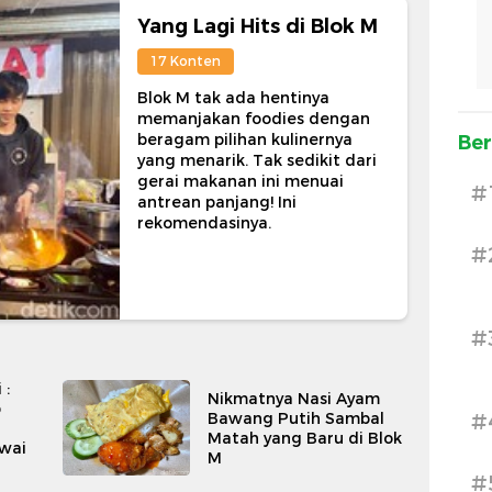
Yang Lagi Hits di Blok M
17 Konten
Blok M tak ada hentinya
memanjakan foodies dengan
beragam pilihan kulinernya
Ber
yang menarik. Tak sedikit dari
gerai makanan ini menuai
#
antrean panjang! Ini
rekomendasinya.
#
#
 :
Nikmatnya Nasi Ayam
p
Bawang Putih Sambal
#
Matah yang Baru di Blok
awai
M
#