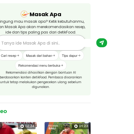
Masak Apa
ingung mau masak apa? Ketik kebutuhanmu,
an Masak Apa akan merekomendasikan resep,
ide dan tips paling pas dari detikFood.
Cari resep
Masak dari bahan
Tips dapur
Rekomendasi menu berbuka
Rekomendasi dihasilkan dengan bantuan AI
berdasarkan konten detikFood. Pembaca disarankan
untuk tetap melakukan pengecekan ulang sebelum
digunakan.
deo
02:34
01:23