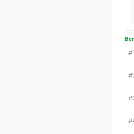
Ber
#
#
#
#