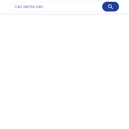
Cancel
Yang sedang ramai dicari
#1
data live draw sgp
#2
piala presiden 2026
#3
prabowo
#4
iran
#5
gempa hari ini
Promoted
Terakhir yang dicari
Loading...