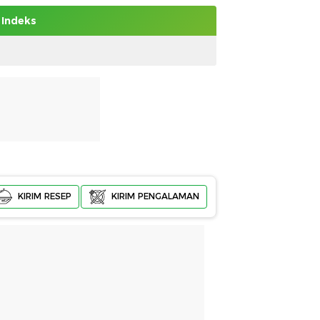
Indeks
KIRIM RESEP
KIRIM PENGALAMAN