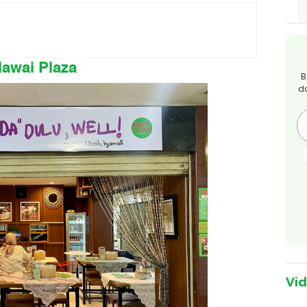
lawai Plaza
B
d
Vi