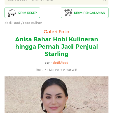
KIRIM RESEP
KIRIM PENGALAMAN
detikFood
Foto Kuliner
Galeri Foto
Anisa Bahar Hobi Kulineran
hingga Pernah Jadi Penjual
Starling
aqr -
detikFood
Rabu, 13 Mar 2024 22:00 WIB