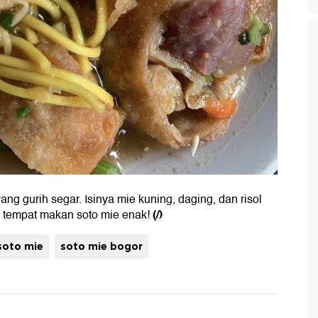
ng gurih segar. Isinya mie kuning, daging, dan risol
(/)
20 tempat makan soto mie enak!
soto mie
soto mie bogor