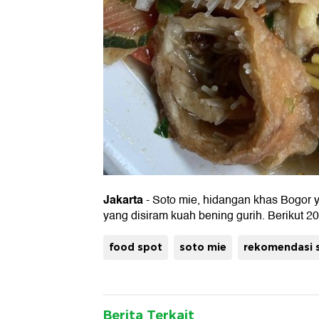
Jakarta
- Soto mie, hidangan khas Bogor ya
yang disiram kuah bening gurih. Berikut 
food spot
soto mie
rekomendasi 
Berita Terkait