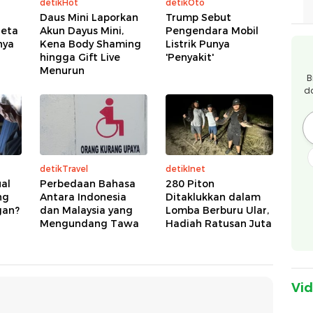
detikHot
detikOto
Daus Mini Laporkan
Trump Sebut
reta
Akun Dayus Mini,
Pengendara Mobil
nya
Kena Body Shaming
Listrik Punya
hingga Gift Live
'Penyakit'
Menurun
B
d
detikTravel
detikInet
ual
Perbedaan Bahasa
280 Piton
ng
Antara Indonesia
Ditaklukkan dalam
gan?
dan Malaysia yang
Lomba Berburu Ular,
Mengundang Tawa
Hadiah Ratusan Juta
Vi