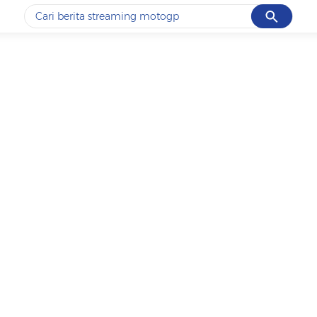
Cancel
Yang sedang ramai dicari
#1
ketik
#2
bromo
#3
streaming motogp
#4
prabowo
#5
data live draw sgp
Promoted
Terakhir yang dicari
Loading...