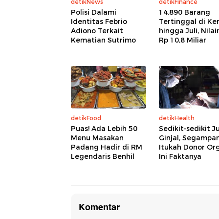
detikNews
detikFinance
Polisi Dalami
14.890 Barang
Identitas Febrio
Tertinggal di Ke
Adiono Terkait
hingga Juli, Nilai
Kematian Sutrimo
Rp 10,8 Miliar
detikFood
detikHealth
Puas! Ada Lebih 50
Sedikit-sedikit J
Menu Masakan
Ginjal, Segampa
Padang Hadir di RM
Itukah Donor Or
Legendaris Benhil
Ini Faktanya