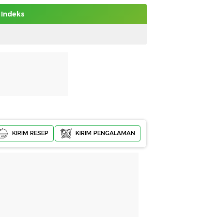
Indeks
KIRIM RESEP
KIRIM PENGALAMAN