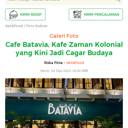
KIRIM RESEP
KIRIM PENGALAMAN
detikFood
Foto Kuliner
Galeri Foto
Cafe Batavia, Kafe Zaman Kolonial
yang Kini Jadi Cagar Budaya
Riska Fitria -
detikFood
Senin, 04 Des 2023 18:00 WIB