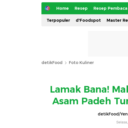
Home
Resep
Resep Pembaca
Terpopuler
d'Foodspot
Master R
detikFood
Foto Kuliner
Lamak Bana! Mak
Asam Padeh Tun
detikFood/Yenn
Selasa,