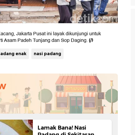
ang, Jakarta Pusat ini layak dikunjungi untuk
(/)
rti Asam Padeh Tunjang dan Sop Daging.
padang enak
nasi padang
ew
Lamak Bana! Nasi
Padang di Sekitaran