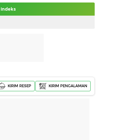
Indeks
KIRIM RESEP
KIRIM PENGALAMAN