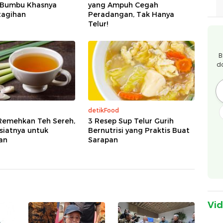
, Bumbu Khasnya
yang Ampuh Cegah
tagihan
Peradangan, Tak Hanya
Telur!
B
d
detikFood
Remehkan Teh Sereh,
3 Resep Sup Telur Gurih
asiatnya untuk
Bernutrisi yang Praktis Buat
an
Sarapan
Vi