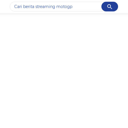
Cancel
Yang sedang ramai dicari
#1
ketik
#2
bromo
#3
streaming motogp
#4
prabowo
#5
data live draw sgp
Promoted
Terakhir yang dicari
Loading...