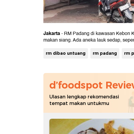
Jakarta
- RM Padang di kawasan Kebon Kac
makan siang. Ada aneka lauk sedap, sepe
rm dibao untuang
rm padang
rm 
d’foodspot Revi
Ulasan lengkap rekomendasi
tempat makan untukmu