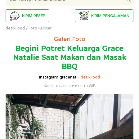
KIRIM RESEP
KIRIM PENGALAMAN
detikFood
Foto Kuliner
Galeri Foto
Begini Potret Keluarga Grace
Natalie Saat Makan dan Masak
BBQ
Instagram gracenat -
detikFood
Kamis, 07 Jun 2018 22:10 WIB