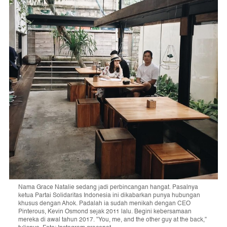
Nama Grace Natalie sedang jadi perbincangan hangat. Pasalnya
ketua Partai Solidaritas Indonesia ini dikabarkan punya hubungan
khusus dengan Ahok. Padalah ia sudah menikah dengan CEO
Pinterous, Kevin Osmond sejak 2011 lalu. Begini kebersamaan
mereka di awal tahun 2017. "You, me, and the other guy at the back,"