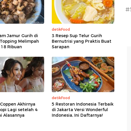
#
detikFood
am Jamur Gurih di
3 Resep Sup Telur Gurih
 Topping Melimpah
Bernutrisi yang Praktis Buat
 18 Ribuan
Sarapan
detikFood
 Coppen Akhirnya
5 Restoran Indonesia Terbaik
pi Lagi setelah 4
di Jakarta Versi Wonderful
ni Alasannya
Indonesia, Ini Daftarnya!