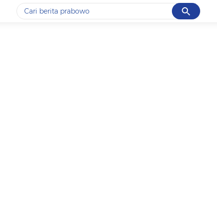
Cancel
Yang sedang ramai dicari
#1
gempa hari ini
#2
gempa
#3
prabowo
#4
iran
#5
demo
Promoted
Terakhir yang dicari
Loading...