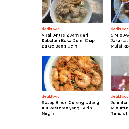
detikFood
detikFood
Viral! Antre 2 Jam dari
5 Mie Ay
Sebelum Buka Demi Cicip
Jakarta,
Bakso Bang Udin
Mulai Rp
detikFood
detikFood
Resep Bihun Goreng Udang
Jennifer
ala Restoran yang Gurih
Minum Ko
Nagih
Tahun, I