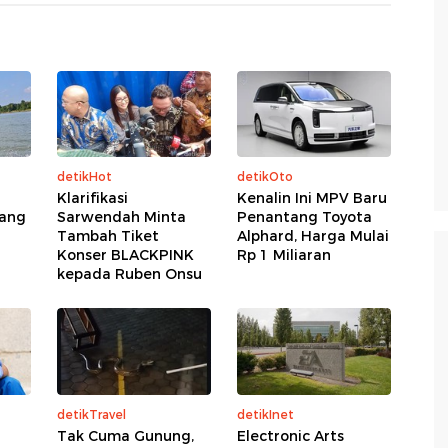
detikHot
detikOto
Klarifikasi
Kenalin Ini MPV Baru
lang
Sarwendah Minta
Penantang Toyota
Tambah Tiket
Alphard, Harga Mulai
Konser BLACKPINK
Rp 1 Miliaran
kepada Ruben Onsu
detikTravel
detikInet
Tak Cuma Gunung,
Electronic Arts