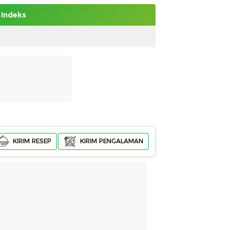
Indeks
KIRIM RESEP
KIRIM PENGALAMAN