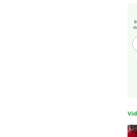
B
d
Vi