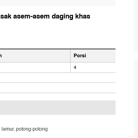
asak asem-asem daging khas
n
Porsi
4
 lamur, potong-potong