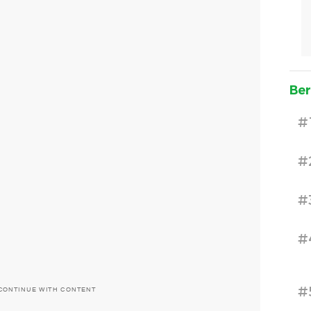
Ber
#
#
#
#
#
CONTINUE WITH CONTENT