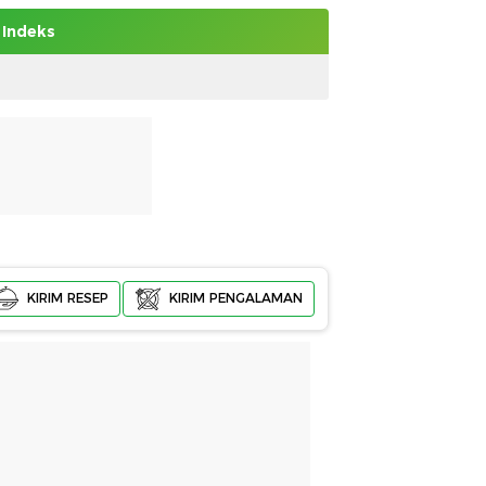
Indeks
KIRIM RESEP
KIRIM PENGALAMAN