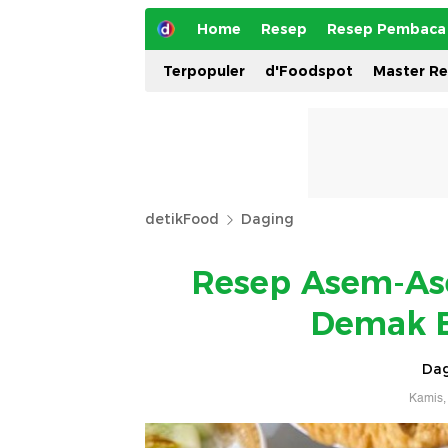
Home
Resep
Resep Pembaca
Terpopuler
d'Foodspot
Master R
detikFood
Daging
Resep Asem-As
Demak B
Dag
Kamis,