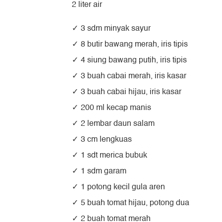
2 liter air
3 sdm minyak sayur
8 butir bawang merah, iris tipis
4 siung bawang putih, iris tipis
3 buah cabai merah, iris kasar
3 buah cabai hijau, iris kasar
200 ml kecap manis
2 lembar daun salam
3 cm lengkuas
1 sdt merica bubuk
1 sdm garam
1 potong kecil gula aren
5 buah tomat hijau, potong dua
2 buah tomat merah