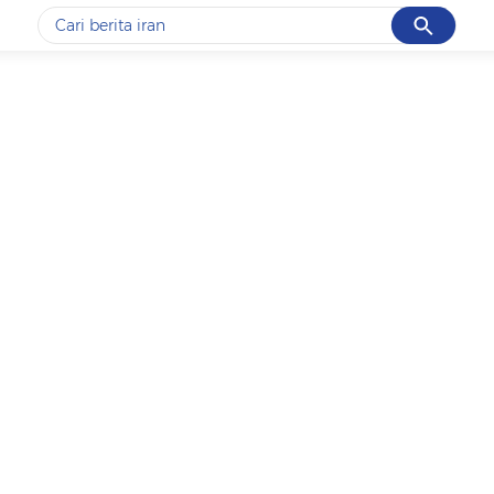
Cancel
Yang sedang ramai dicari
#1
data live draw sgp
#2
piala presiden 2026
#3
prabowo
#4
iran
#5
gempa hari ini
Promoted
Terakhir yang dicari
Loading...